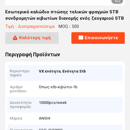
1
/
2
Εσωτερικό καλώδιο πτώσης τελικών φραγμών STB
συνδρομητών κιβωτίων διανομής ενός ζευγαριού STB
Τιμή：Διαπραγματεύσιμα
MOQ：500
Καλύτερη τιμή
Επικοινωνήστε
Περιγραφή Προϊόντων
Κυριώτερο
,
VX ενότητα
Ενότητα Stb
σημείο
Αριθμό
Όπως-stb-κιβώτιο-1b
μοντέλου
Δυνατότητα
10000pcs/week
προσφοράς
Μάρκα
ANSHI