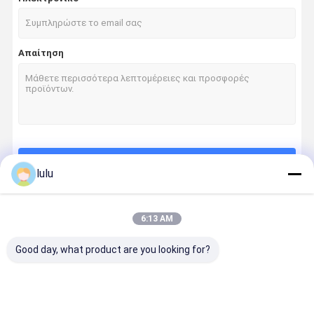
Διάτρηση δικτύων κάτω από το εργαλείο
οπτικών ινών Αξεσουάρ
Απαίτηση
ONU OLT
Ετικέτες ευαίσθητες στη θερμοκρασία
Να συνεχίσει
lulu
6:13 AM
Οι Κατηγορίες Μας
Good day, what product are you looking for?