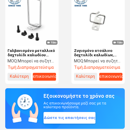
Γαλβανισμένο μεταλλικό
Ζυγισμένο ατσάλινο
δαχτυλίδι καλωδίου
δαχτυλίδι καλωδίων,
ανθεκτικό στη σκουριά,
ανθεκτικό στη σκουριά
MOQ:
Μπορεί να συζητήσει
MOQ:
Μπορεί να συζητήσει
οργανωτής καλωδίων,
ανθεκτικό δαχτυλίδι
Τιμή:
Διαπραγματεύσιμα
Τιμή:
Διαπραγματεύσιμα
προσαρμόσιμος, μέρη
διαχείρισης καλωδίων,
καλωδίωσης ντουλαπιού
εξατομικεύσιμα
Καλύτερη
επικοινωνία
Καλύτερη
επικοινωνία
εξαρτήματα καλωδίων
για το κέντρο δεδομένων
τιμή
τιμή
Εξοικονομήστε το χρόνο σας
Ας επικοινωνήσουμε μαζί σας με τα
καλύτερα προϊόντα.
Δώστε τις απαιτήσεις σας