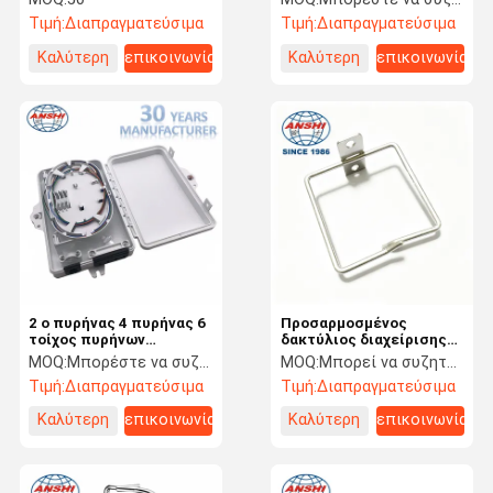
προσαρμοστή Sc LC
Τιμή:
Διαπραγματεύσιμα
Τιμή:
Διαπραγματεύσιμα
Καλύτερη
επικοινωνία
Καλύτερη
επικοινωνία
τιμή
τιμή
2 ο πυρήνας 4 πυρήνας 6
Προσαρμοσμένος
τοίχος πυρήνων
δακτύλιος διαχείρισης
τοποθετεί το κιβώτιο
καλωδίων από
MOQ:
Μπορέστε να συζητήσετε
MOQ:
Μπορεί να συζητήσει
διανομής οπτικών ινών
γαλβανισμένο χάλυβα,
Τιμή:
Διαπραγματεύσιμα
Τιμή:
Διαπραγματεύσιμα
κιβωτίων λήξης
ανθεκτικός δακτύλιος
καλωδίου κατά της
Καλύτερη
επικοινωνία
Καλύτερη
επικοινωνία
σκουριάς για καλωδίωση
ντουλαπιού διακομιστή
τιμή
τιμή
και κέντρου δεδομένων