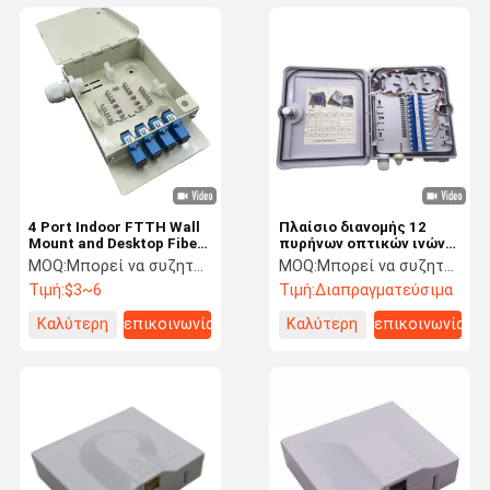
4 Port Indoor FTTH Wall
Πλαίσιο διανομής 12
Mount and Desktop Fiber
πυρήνων οπτικών ινών
Optic Distribution Box με
με προσαρμογείς LC
MOQ:
Μπορεί να συζητήσει
MOQ:
Μπορεί να συζητήσει
προσαρμογέα SC/UPC
Simplex και προστασία
Τιμή:
$3~6
Τιμή:
Διαπραγματεύσιμα
IP65 για εφαρμογές
FTTH
Καλύτερη
επικοινωνία
Καλύτερη
επικοινωνία
τιμή
τιμή