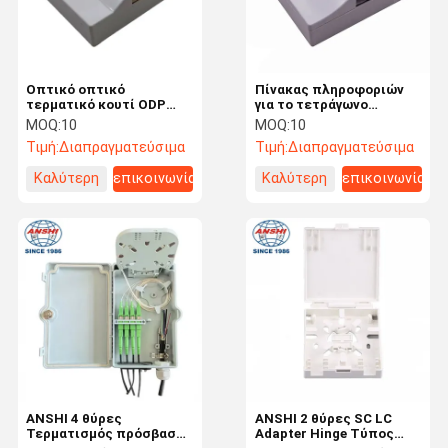
Οπτικό οπτικό
Πίνακας πληροφοριών
τερματικό κουτί ODP
για το τετράγωνο
FTTR Box για αόρατο
επιφάνειας εργασίας
MOQ:
10
MOQ:
10
καλώδιο 15/40m 0,9mm
Τιμή:
Διαπραγματεύσιμα
Τιμή:
Διαπραγματεύσιμα
Καλύτερη
επικοινωνία
Καλύτερη
επικοινωνία
τιμή
τιμή
Σπίτι
Προϊόντα
Σχετικά Με
Επισκέψεις
Εμάς
Στο
ANSHI 4 θύρες
ANSHI 2 θύρες SC LC
Εργοστάσιο
Τερματισμός πρόσβασης
Adapter Hinge Τύπος