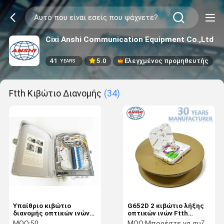
Cixi Anshi Communication Equipment Co.,Ltd
41
5.0
Ελεγχμένος προμηθευτής
YEARS
Ftth Κιβώτιο Διανομής
(34)
Υπαίθριο κιβώτιο
G652D 2 κιβώτιο λήξης
διανομής οπτικών ινών
οπτικών ινών Ftth
FTTH
λιμένων με τον
MOQ:
50
MOQ:
Μπορέστε να συζητήσετε