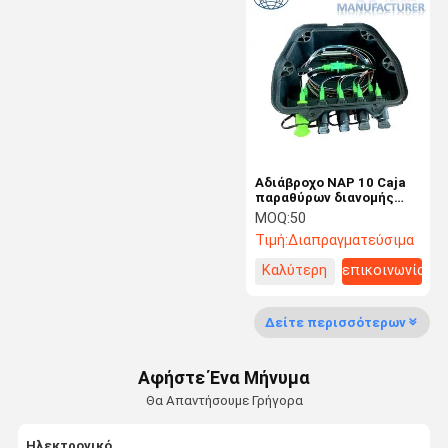
MDF κύριο πλαίσιο διανομής
Τελικός φραγμός συνδρομητών
το ράφι τοποθετεί την επιτροπή μπαλωμάτων
rj45 γρύλος βάσεων
Οριζόντιος διευθυντής καλωδίων
Αδιάβροχο NAP 10 Caja
παραθύρων διανομής
Ftth τύπων Huawei
MOQ:
50
γείσο καλωδίων δικτύων
Τιμή:
Διαπραγματεύσιμα
τελικός φραγμός 110
Καλύτερη
επικοινωνία
τιμή
Οπτικό πλαίσιο διανομής ODF
Δείτε περισσότερων
οπτικών patch καλώδιο οπτικών ινών
Αφήστε Ένα Μήνυμα
Οπτικών Ινών Λήξη Splice
Θα Απαντήσουμε Γρήγορα
Τελικός φραγμός IDC
Ηλεκτρονικό