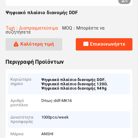
2
/
5
Ψηφιακό πλαίσιο διανομής DDF
Τιμή：Διαπραγματεύσιμα
MOQ：Μπορέστε να
συζητήσετε
Καλύτερη τιμή
Επικοινωνήστε
Περιγραφή Προϊόντων
Κυριώτερο
,
Ψηφιακό πλαίσιο διανομής DDF
σημείο
,
Ψηφιακό πλαίσιο διανομής 120Ω
Ψηφιακό πλαίσιο διανομής 949g
Αριθμό
Όπως-ddf-MK16
μοντέλου
Δυνατότητα
1000pcs/week
προσφοράς
Μάρκα
ANSHI