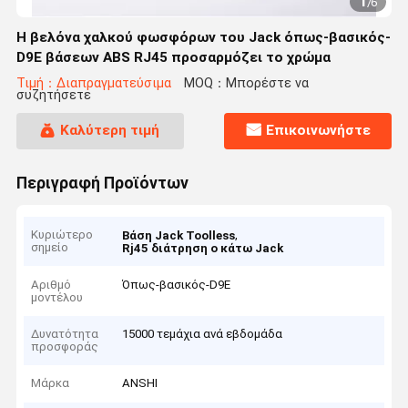
1
/
6
Η βελόνα χαλκού φωσφόρων του Jack όπως-βασικός-
D9E βάσεων ABS RJ45 προσαρμόζει το χρώμα
Τιμή：Διαπραγματεύσιμα
MOQ：Μπορέστε να
συζητήσετε
Καλύτερη τιμή
Επικοινωνήστε
Περιγραφή Προϊόντων
Κυριώτερο
,
Βάση Jack Toolless
σημείο
Rj45 διάτρηση ο κάτω Jack
Αριθμό
Όπως-βασικός-D9E
μοντέλου
Δυνατότητα
15000 τεμάχια ανά εβδομάδα
προσφοράς
Μάρκα
ANSHI