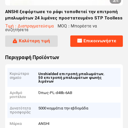
3
/
4
ANSHI ξεφόρτωσε το ράφι τοποθετεί την επιτροπή
μπαλωμάτων 24 λιμένες προστατευμένο STP Toolless
Τιμή：Διαπραγματεύσιμα
MOQ：Μπορέστε να
συζητήσετε
Καλύτερη τιμή
Επικοινωνήστε
Περιγραφή Προϊόντων
Κυριώτερο
,
Unshielded επιτροπή μπαλωμάτων
σημείο
50 επιτροπή μπαλωμάτων φωνής
λιμένων
Αριθμό
Όπως-PL-d48b-6AB
μοντέλου
Δυνατότητα
5000 κομμάτια την εβδομάδα
προσφοράς
Μάρκα
ANSHI