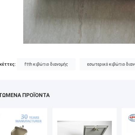
κέττες:
ftth κιβώτιο διανομής
εσωτερικό κιβώτιο δια
ΤΏΜΕΝΑ ΠΡΟΪΌΝΤΑ