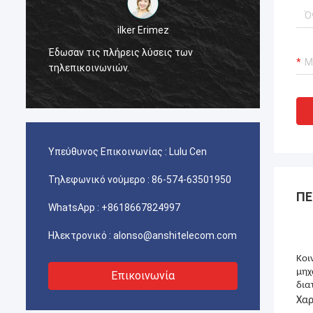
احمد عبدالله
AMP σας TYCO picabond οι συνδετήρες
που χρησιμοποιούνται για τις εργασίες
Πολύ π
τηλεπικοινωνιών του Ιράν άριστες, ο
πελάτης μας είναι πολύ ικανοποιημένοι
με την ποιότητα.
Υπεύθυνος Επικοινωνίας :
Lulu Cen
Τηλεφωνικό νούμερο :
86-574-63501950
ΠΕ
WhatsApp :
+8618667824997
Ηλεκτρονικό :
alonso@anshitelecom.com
Κοι
μηχ
Επικοινωνία
δια
Χαρ