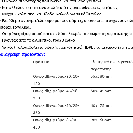
·
Εύκολος-συνδετήρας που κλείνει και που ανοίγει πάλι
·
Κατάλληλος για την αναστολή από τις υπερυψωμένες εκτάσεις
·
Μέχρι 3 κολπίσκοι και έξοδοι καλωδίων σε κάθε τέλος
·
Ελεύθερο άνοιγμα/κλείσιμο με τους σύρτες, οι οποίοι επιτυγχάνουν α
ειδικά εργαλεία.
·
Οι τρύπες εξαερισμού και στις δύο πλευρές του σώματος περάτωσης εκτ
·
Γίνοντας από το ανθεκτικό, τραχύ υλικό
·
Υλικό: (Πολυαιθυλένιο υψηλής πυκνότητας) HDPE
, το μέταλλο ένα είν
διαγραφή προϊόντων:
Πρότυπο
Εξωτερικό dia. Χ γενικ
περάτωσης
Όπως-dltg-ρεύμα-30/10-
55x280mm
150
Όπως-dltg-ρεύμα-45/18-
60x345mm
250
Όπως-dltg-ρεύμα-56/25-
80x475mm
360
Όπως-dltg-ρεύμα-65/30-
90x560mm
450