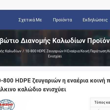
Σχετικά Με
Προϊόντα
Εκδηλώσεις
βώτιο Διανομής Καλωδίων Προϊό
Εμάς
μής Καλωδίων
/
10-800 HDPE Ζευγαριών Η Εναέρια Κοινή Περάτωση Κ
Ενισχύει
0-800 HDPE ζευγαριών η εναέρια κοινή 
άλκινο καλώδιο ενισχύει
Τόπος κ