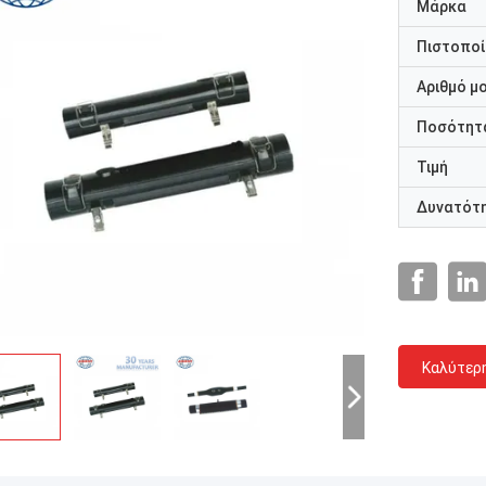
Μάρκα
Πιστοποί
Αριθμό μ
Ποσότητα
Τιμή
Δυνατότ
Καλύτερ