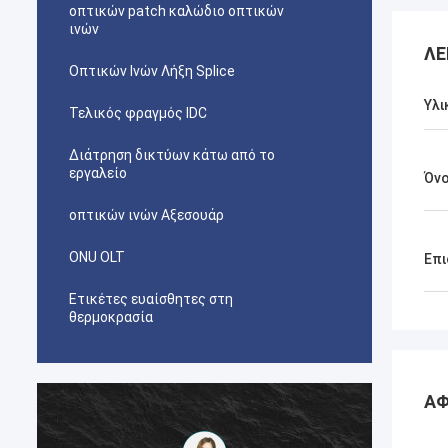
οπτικών patch καλώδιο οπτικών
ινών
ΛΕ
Οπτικών Ινών Λήξη Splice
Υλι
Τελικός φραγμός IDC
Διάτρηση δικτύων κάτω από το
εργαλείο
Όν
οπτικών ινών Αξεσουάρ
ONU OLT
Επι
Ετικέτες ευαίσθητες στη
θερμοκρασία
ΑΦ