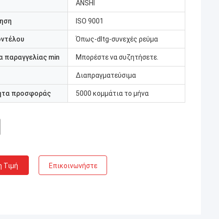
ANSHI
ηση
ISO 9001
οντέλου
Όπως-dltg-συνεχές ρεύμα
 παραγγελίας min
Μπορέστε να συζητήσετε.
Διαπραγματεύσιμα
ητα προσφοράς
5000 κομμάτια το μήνα
η Τιμή
Επικοινωνήστε