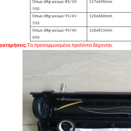
Όπως-dltg-ρεύμα-85/10-
117x690mm
550
Όπως-dltg-ρεύμα-91/41-
120x660mm
533
Όπως-dltg-ρεύμα-95/45-
126x815mm
650
ρατηρήσεις:
Τα προσαρμοσμένα προϊόντα δέχονται.