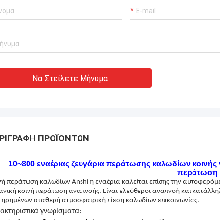
Ανδρέας Sandvik
επειραμένος κατασκευαστής!!
Να Στείλετε Μήνυμα
ΡΙΓΡΑΦΉ ΠΡΟΪΌΝΤΩΝ
10~800 εναέριας ζευγάρια περάτωσης καλωδίων κοινής γ
περάτωση
νή περάτωση καλωδίων Anshi η εναέρια καλείται επίσης την αυτοφερό
ανική κοινή περάτωση αναπνοής. Είναι ελεύθεροι αναπνοή και κατάλληλο
τηρημένων σταθερή ατμοσφαιρική πίεση καλωδίων επικοινωνίας.
ακτηριστικά γνωρίσματα: