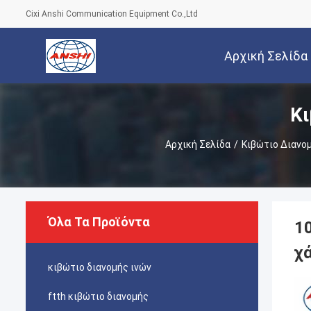
Cixi Anshi Communication Equipment Co.,Ltd
Αρχική Σελίδα
Κι
Αρχική Σελίδα
/
Κιβώτιο Διανο
Όλα Τα Προϊόντα
1
χ
κιβώτιο διανομής ινών
ftth κιβώτιο διανομής