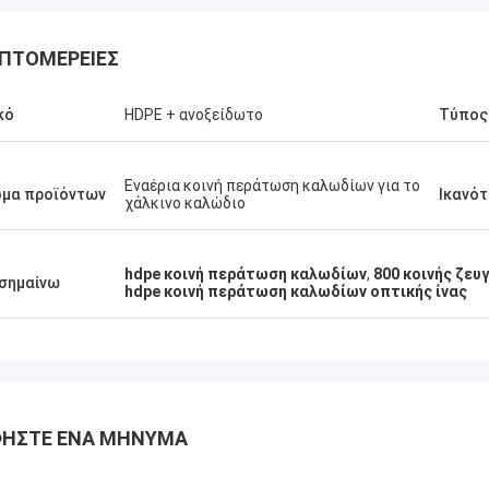
ΠΤΟΜΈΡΕΙΕΣ
κό
HDPE + ανοξείδωτο
Τύπος
Εναέρια κοινή περάτωση καλωδίων για το
ομα προϊόντων
Ικανό
χάλκινο καλώδιο
hdpe κοινή περάτωση καλωδίων
,
800 κοινής ζε
σημαίνω
hdpe κοινή περάτωση καλωδίων οπτικής ίνας
ΉΣΤΕ ΈΝΑ ΜΉΝΥΜΑ