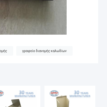
νομής
γραφείο διανομής καλωδίων