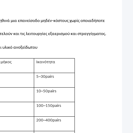
ληθινά μια επανείσοδο μηδέν-κόστους χωρίς οποιαδήποτε
ελούν και τις λειτουργίες εξαερισμού και στραγγίγματος.
αι υλικό ανοξείδωτου
ό μήκος
Ικανότητα
5~30pairs
10~50pairs
100~150pairs
200~400pairs