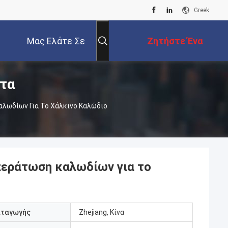
Greek
Μας Ελάτε Σε
Ζητήστε Ένα
ντα
Επαφή Με
Απόσπασμα
αλωδίων Για Το Χάλκινο Καλώδιο
περάτωση καλωδίων για το
αταγωγής
Zhejiang, Κίνα