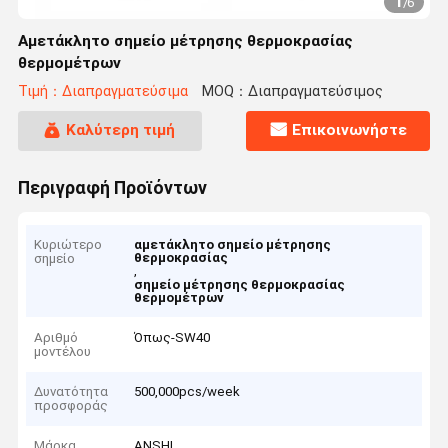
1
/
6
Αμετάκλητο σημείο μέτρησης θερμοκρασίας
θερμομέτρων
Τιμή：Διαπραγματεύσιμα
MOQ：Διαπραγματεύσιμος
Καλύτερη τιμή
Επικοινωνήστε
Περιγραφή Προϊόντων
Κυριώτερο
αμετάκλητο σημείο μέτρησης
θερμοκρασίας
σημείο
,
σημείο μέτρησης θερμοκρασίας
θερμομέτρων
Αριθμό
Όπως-SW40
μοντέλου
Δυνατότητα
500,000pcs/week
προσφοράς
Μάρκα
ANSHI