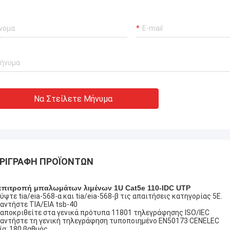
احمد عبدالله
ς TYCO picabond οι συνδετήρες
Ανδρέας Sa
ησιμοποιούνται για τις εργασίες
Πολύ πεπειραμένος κατ
κοινωνιών του Ιράν άριστες, ο
ς μας είναι πολύ ικανοποιημένοι
 ποιότητα.
Να Στείλετε Μήνυμα
ΡΙΓΡΑΦΉ ΠΡΟΪΌΝΤΩΝ
επιτροπή μπαλωμάτων λιμένων 1U Cat5e 110-IDC UTP
ύψτε tia/eia-568-α και tia/eia-568-β τις απαιτήσεις κατηγορίας 5E.
αντήστε TIA/EIA tsb-40
αποκριθείτε στα γενικά πρότυπα 11801 τηλεγράφησης ISO/IEC
αντήστε τη γενική τηλεγράφηση τυποποιημένο EN50173 CENELEC
ία: 180 βαθμός