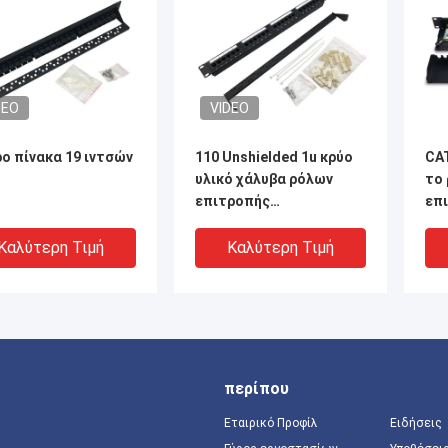
DEO
VIDEO
ο πίνακα 19 ιντσών
110 Unshielded 1u κρύο
CA
υλικό χάλυβα ρόλων
το 
επιτροπής
επ
μπαλωμάτων δικτύων
1U 
IDC Cat6 UTP
PCB
Καλύτερη Τιμή
Καλύτερη Τιμή
περίπου
Εταιρικό Προφίλ
Ειδήσεις