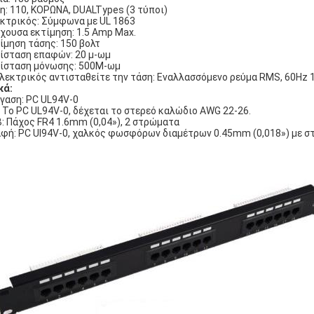
η: 110, ΚΟΡΩΝΑ, DUALTypes (3 τύποι)
κτρικός: Σύμφωνα με UL 1863
χουσα εκτίμηση: 1.5 Amp Max.
ίμηση τάσης: 150 βολτ
ίσταση επαφών: 20 μ-ωμ
ίσταση μόνωσης: 500M-ωμ
λεκτρικός αντισταθείτε την τάση: Εναλλασσόμενο ρεύμα RMS, 60Hz 
κά:
γαση: PC UL94V-0
: Το PC UL94V-0, δέχεται το στερεό καλώδιο AWG 22-26.
: Πάχος FR4 1.6mm (0,04»), 2 στρώματα
φή: PC Ul94V-0, χαλκός φωσφόρων διαμέτρων 0.45mm (0,018») με στ