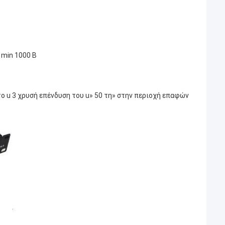
1min 1000 Β
ο u 3 χρυσή επένδυση του u» 50 τη» στην περιοχή επαφών