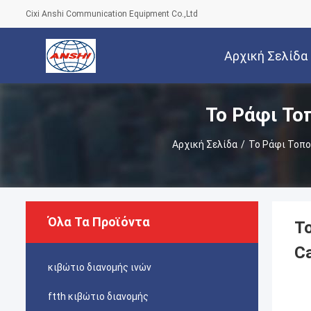
Cixi Anshi Communication Equipment Co.,Ltd
Αρχική Σελίδα
Το Ράφι Το
Αρχική Σελίδα
/
Το Ράφι Τοπ
Όλα Τα Προϊόντα
Τ
C
κιβώτιο διανομής ινών
ftth κιβώτιο διανομής