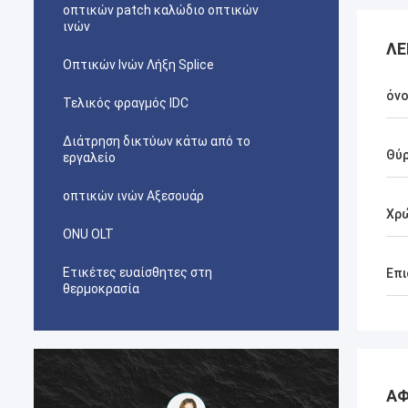
οπτικών patch καλώδιο οπτικών
ινών
ΛΕ
Οπτικών Ινών Λήξη Splice
όν
Τελικός φραγμός IDC
Διάτρηση δικτύων κάτω από το
Θύ
εργαλείο
οπτικών ινών Αξεσουάρ
Χρ
ONU OLT
Ετικέτες ευαίσθητες στη
Επι
θερμοκρασία
ΑΦ