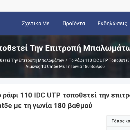
Σχετικά Με
Προϊόντα
Εκδηλώσεις
ποθετεί Την Επιτροπή Μπαλωμάτ
Εμάς
οθετεί Την Επιτροπή Μπαλωμάτων
/
Το Ράφι 110 IDC UTP Τοποθετε
Λιμένες 1U Cat5e Με Τη Γωνία 180 Βαθμού
ο ράφι 110 IDC UTP τοποθετεί την επιτ
at5e με τη γωνία 180 βαθμού
Τόπος κ