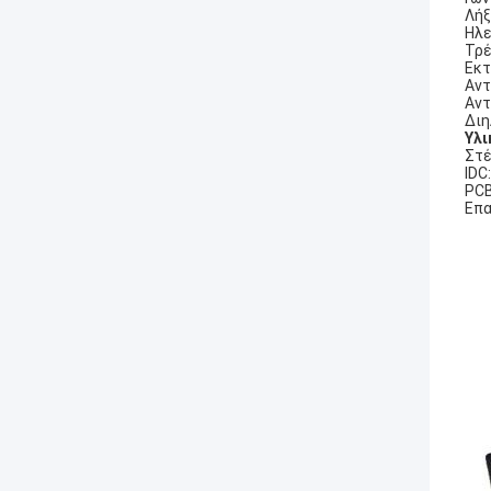
Λήξ
Ηλε
Τρέ
Εκτ
Αντ
Αντ
Διη
Υλι
Στέ
IDC
PCB
Επα