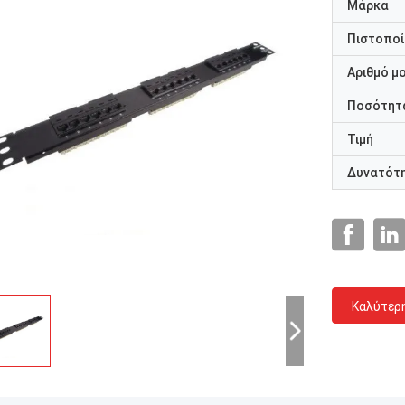
Μάρκα
Πιστοποί
Αριθμό μ
Ποσότητα
Τιμή
Δυνατότ
Καλύτερ