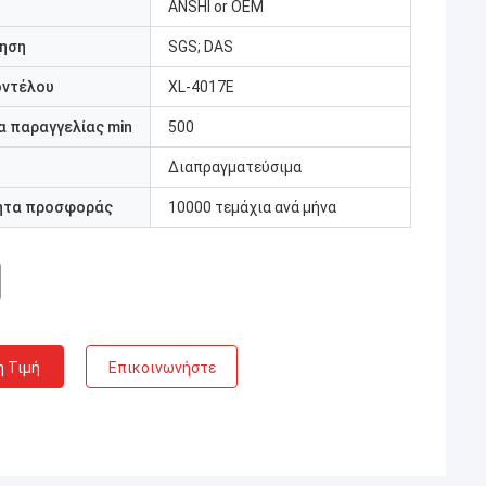
ANSHI or OEM
ηση
SGS; DAS
οντέλου
XL-4017E
 παραγγελίας min
500
Διαπραγματεύσιμα
ητα προσφοράς
10000 τεμάχια ανά μήνα
η Τιμή
Επικοινωνήστε