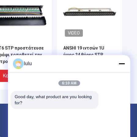
VIDEO
T6 STP προστάτευσε
ANSHI 19 ιντσών 1U
ράφι τοποθετεί την
ύψος 24 θύρες STP
ιτροπή μπαλωμάτων
προστατευμένο ράκελ
lulu
19 ίντσα 24 τύπος
Mount Patch Panel για
 λιμένων IDC
δικτύωση
Καλύτερη Τιμή
Καλύτερη Τιμή
6:10 AM
Good day, what product are you looking 
for?
Προϊόντα
κιβώτιο διανομής ινών