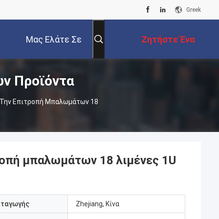
Greek
Μας Ελάτε Σε
Ζητήστε Ένα
ων Προϊόντα
Επαφή Με
Απόσπασμα
ί Την Επιτροπή Μπαλωμάτων 18
ροπή μπαλωμάτων 18 λιμένες 1U
αταγωγής
Zhejiang, Κίνα