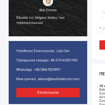
ilker Erimez
AMP σα
Έδωσαν τις πλήρεις λύσεις των
που χρ
τηλεπικοινωνιών.
τηλεπι
πελάτη
με την
Υπεύθυνος Επικοινωνίας :
Lulu Cen
Τηλεφωνικό νούμερο :
86-574-63501950
WhatsApp :
+8618667824997
ΠΕ
Ηλεκτρονικό :
alonso@anshitelecom.com
18 
Καλ
Επικοινωνία
Συν
Αντ
Συν
Γων