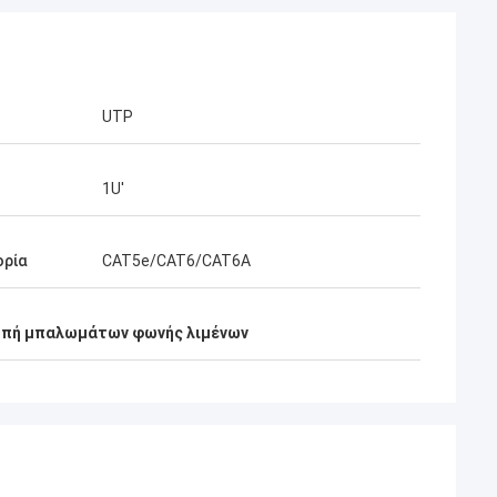
UTP
1U'
ορία
CAT5e/CAT6/CAT6A
οπή μπαλωμάτων φωνής λιμένων