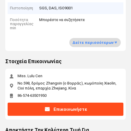
Πιστοποίηση
SGS, DAS, ISO9001
Ποσότητα
Μπορέστε να συζητήσετε
παραγγελίας
min
Δείτε περισσότερων
Στοιχεία Επικοινωνίας
Miss. Lulu Cen
No.598, δρόμος Zhangxin (ο Βορράς), κωμόπολη Xiaolin,
Cixi πόλη, επαρχία Zhejiang. Κίνα
86-574-63501950
Επικοινωνήστε
Αποκτήστε Την Καλύτερη Τιμή Για