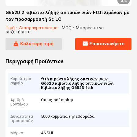
3
/
4
G652D 2 κιβώτιο λήξης οπτικών ινών Ftth λιμένων με
τον προσαρμοστή Sc LC
Τιμή：Διαπραγματεύσιμα
MOQ：Μπορέστε να
συζητήσετε
Καλύτερη τιμή
Επικοινωνήστε
Περιγραφή Προϊόντων
Κυριώτερο
,
ftth κιβώτιο λήξης οπτικών ινών
σημείο
,
G652D κιβώτιο λήξης οπτικών ινών
Κιβώτιο λήξης G652D ftth
Αριθμό
Όπως-odf-mbh-φ
μοντέλου
Δυνατότητα
5000 κομμάτια την εβδομάδα
προσφοράς
Μάρκα
ANSHI