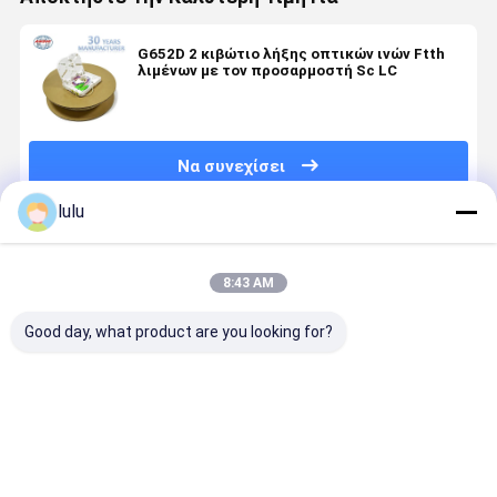
G652D 2 κιβώτιο λήξης οπτικών ινών Ftth
λιμένων με τον προσαρμοστή Sc LC
Να συνεχίσει
lulu
Συνιστώμενα Προϊόντα
8:43 AM
Good day, what product are you looking for?
Υπαίθριο
4 Port Indoor
Οπτικό
Πίνακας
κιβώτιο
FTTH Wall
οπτικό
πληροφορ
διανομής
Mount and
τερματικό
για το
οπτικών ινών
Desktop Fiber
κουτί ODP
τετράγων
FTTH
Optic
FTTR Box για
επιφάνεια
Καλύτερη τιμή
Καλύτερη τιμή
Καλύτερη τιμή
Καλύτερη 
Distribution
αόρατο
εργασίας