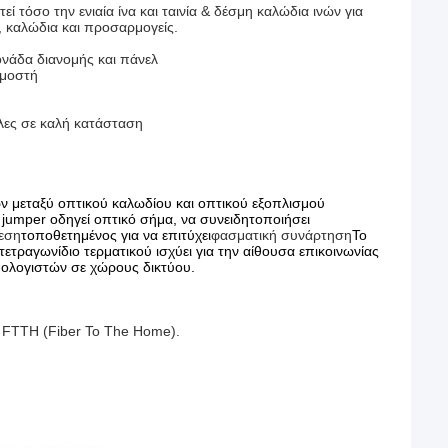
ί τόσο την ενιαία ίνα και ταινία & δέσμη καλώδια ινών για
, καλώδια και προσαρμογείς.
ονάδα διανομής και πάνελ
ρμοστή
έλες σε καλή κατάσταση
ων μεταξύ οπτικού καλωδίου και οπτικού εξοπλισμού
α jumper οδηγεί οπτικό σήμα, να συνειδητοποιήσει
ρεση
τοποθετημένος για να επιτύχει
φασματική συνάρτηση
Το
τετραγωνίδιο τερματικού ισχύει για την αίθουσα επικοινωνίας
πολογιστών σε χώρους δικτύου.
 FTTH (Fiber To The Home).