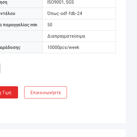
ηση
ISO9001, SGS
οντέλου
Όπως-odf-fdb-24
 παραγγελίας min
50
Διαπραγματεύσιμα
παράδοσης
10000pcs/week
η Τιμή
Επικοινωνήστε