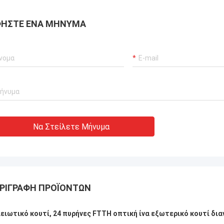
ΉΣΤΕ ΈΝΑ ΜΉΝΥΜΑ
Ανδρέας Sandvik
επειραμένος κατασκευαστής!!
Να Στείλετε Μήνυμα
ΡΙΓΡΑΦΉ ΠΡΟΪΌΝΤΩΝ
ειωτικό κουτί, 24 πυρήνες FTTH οπτική ίνα εξωτερικό κουτί δια