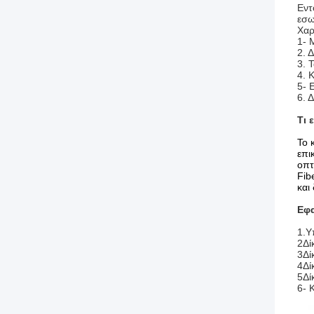
Εντ
εσω
Χαρ
1- 
2. 
3. 
4. 
5- 
6. 
Τι 
Το 
επι
οπτ
Fib
και
Εφ
1.
Υ
2Δί
3Δί
4Δί
5Δί
6- 