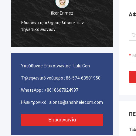
احمد عبدالله
ΑΦ
AMP σας TYCO picabond οι συνδετήρες
που χρησιμοποιούνται για τις εργασίες
Πολύ π
τηλεπικοινωνιών του Ιράν άριστες, ο
πελάτης μας είναι πολύ ικανοποιημένοι
με την ποιότητα.
Υπεύθυνος Επικοινωνίας :
Lulu Cen
Τηλεφωνικό νούμερο :
86-574-63501950
WhatsApp :
+8618667824997
Ηλεκτρονικό :
alonso@anshitelecom.com
ΠΕ
Επικοινωνία
Τελ