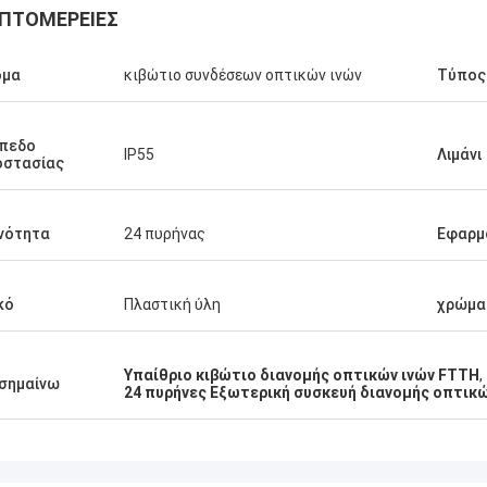
ΠΤΟΜΈΡΕΙΕΣ
ομα
κιβώτιο συνδέσεων οπτικών ινών
Τύπος
ίπεδο
IP55
Λιμάνι
οστασίας
νότητα
24 πυρήνας
Εφαρμ
κό
Πλαστική ύλη
χρώμα
Υπαίθριο κιβώτιο διανομής οπτικών ινών FTTH
,
σημαίνω
24 πυρήνες Εξωτερική συσκευή διανομής οπτικώ