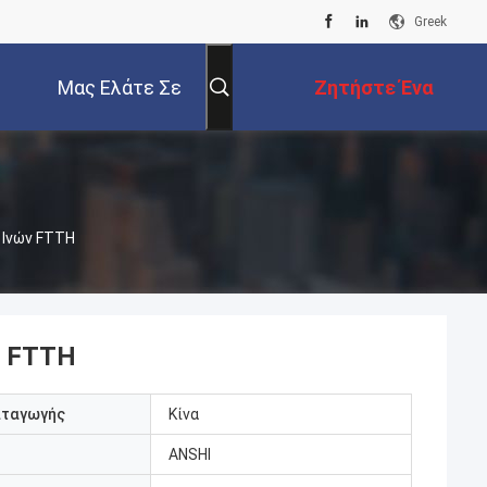
Greek
Μας Ελάτε Σε
Ζητήστε Ένα
Επαφή Με
Απόσπασμα
 Ινών FTTH
ν FTTH
αταγωγής
Κίνα
ANSHI