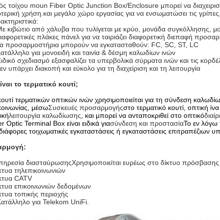
ός τοίχου moun Fiber Optic Junction Box/Enclosure μπορεί να διαχειριστε
τερική χρήση.και μεγάλο χώρο εργασίας για να ενσωματώσει τις γρίπες
ακτηριστικά:
Με κιβώτιο από χάλυβα που τυλίγεται με κρύο, μονάδα συγκόλλησης, μ
Διαφορετικές πλάκες πάνελ για να ταιριάζει διαφορετική διεπαφή προσα
Τα προσαρμοστήρια μπορούν να εγκατασταθούν: FC, SC, ST, LC
Κατάλληλο για μονοειδή και ταινία & δέσμη καλωδίων ινών
Ειδικό σχεδιασμό εξασφαλίζει τα υπερβολικά σύρματα ινών και τις κορδ
Δεν υπάρχει διακοπή και εύκολο για τη διαχείριση και τη λειτουργία
είναι το τερματικό κουτί;
κουτί τερματικών οπτικών ινών χρησιμοποιείται για τη σύνδεση καλωδί
κοινωνίας, μέσω
Συσκευές προσαρμογής
στο τερματικό κουτί, οπτική ίν
ική
λειτουργία καλωδίωσης
, και μπορεί να ανταποκριθεί στο οπτικό
διαί
er Optic Terminal Box είναι ειδικά για
σύνδεση και προστασία
Το εν λόγω 
 διάφορες τοιχωματικές εγκαταστάσεις ή εγκαταστάσεις επιτραπέζιων υ
αρμογή:
πηρεσία διασταύρωσης
Χρησιμοποιείται ευρέως στο δίκτυο πρόσβασης
κτυα τηλεπικοινωνιών
κτυα CATV
κτυα επικοινωνιών δεδομένων
κτυα τοπικής περιοχής
Κατάλληλο για Telekom UniFi.