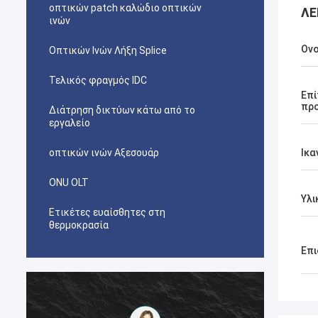
οπτικών patch καλώδιο οπτικών
ΛΕ
ινών
Ον
Οπτικών Ινών Λήξη Splice
Τελικός φραγμός IDC
Επ
πρ
Διάτρηση δικτύων κάτω από το
εργαλείο
οπτικών ινών Αξεσουάρ
Ικα
ONU OLT
Υλι
Ετικέτες ευαίσθητες στη
θερμοκρασία
Επι