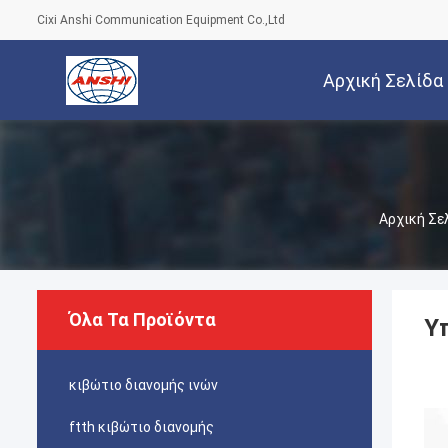
Cixi Anshi Communication Equipment Co.,Ltd
Αρχική Σελίδα
Αρχική Σε
Όλα Τα Προϊόντα
Υ
κιβώτιο διανομής ινών
ftth κιβώτιο διανομής