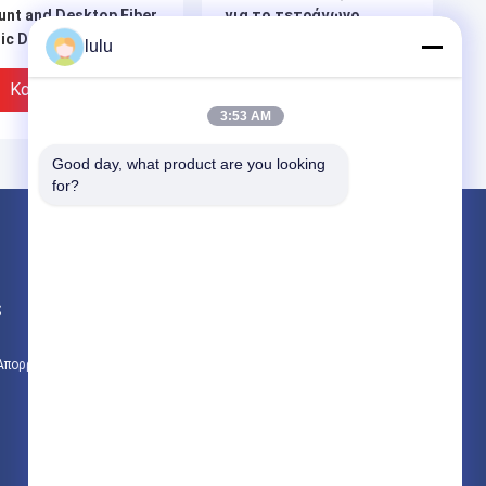
nt and Desktop Fiber
για το τετράγωνο
ic Distribution Box με
επιφάνειας εργασίας
lulu
οσαρμογέα SC/UPC
Καλύτερη Τιμή
Καλύτερη Τιμή
3:53 AM
Good day, what product are you looking 
for?
Προϊόντα
κιβώτιο διανομής ινών
ς
ftth κιβώτιο διανομής
Κιβώτιο διανομής καλωδίων
 Απορρήτου
Όλες οι κατηγορίες
HI 2 θύρες SC LC
Ινδονησία Telecom Fiber
pter Hinge Τύπος
Terminal Box για 15/40m
τικής ινώδους
αόρατο καλώδιο G657B3
άκας
0.9MM FTTR Box με