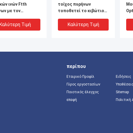
κών ινών Ftth
τοίχος πυρήνων
Mou
νων με τον
τοποθετεί το κιβώτιο
Opt
αρμοστή Sc LC
διανομής οπτικών ινών
πρ
κιβωτίων λήξης
Καλύτερη Τιμή
Καλύτερη Τιμή
περίπου
Εταιρικό Προφίλ
Ειδήσεις
Γύρος εργοστασίων
Υποθέσει
Ποιοτικός έλεγχος
Sitemap
επαφή
Πολιτική
κό οπτικό
ANSHI 4 θύρες
ANS
ατικό κουτί ODP
Τερματισμός
Ada
 Box για αόρατο
πρόσβασης ινών FTTH
οπ
διο 15/40m 0,9mm
εξωτερικό τερματικό
πλ