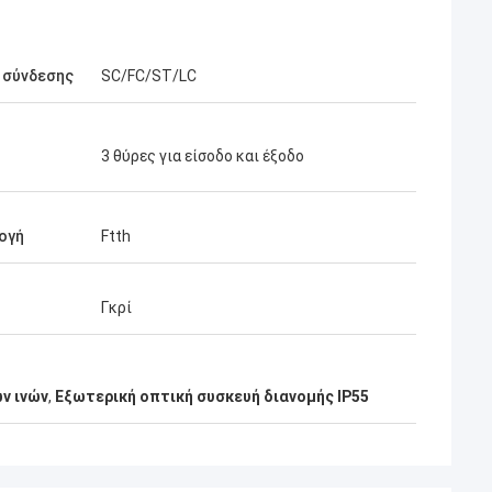
 σύνδεσης
SC/FC/ST/LC
3 θύρες για είσοδο και έξοδο
ογή
Ftth
Γκρί
ν ινών
,
Εξωτερική οπτική συσκευή διανομής IP55