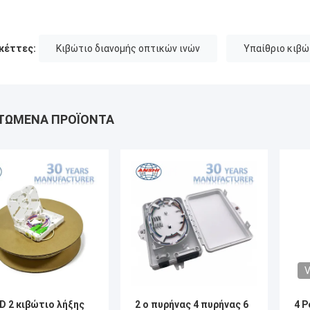
κέττες:
Κιβώτιο διανομής οπτικών ινών
Υπαίθριο κιβώ
ΤΏΜΕΝΑ ΠΡΟΪΌΝΤΑ
V
D 2 κιβώτιο λήξης
2 ο πυρήνας 4 πυρήνας 6
4 P