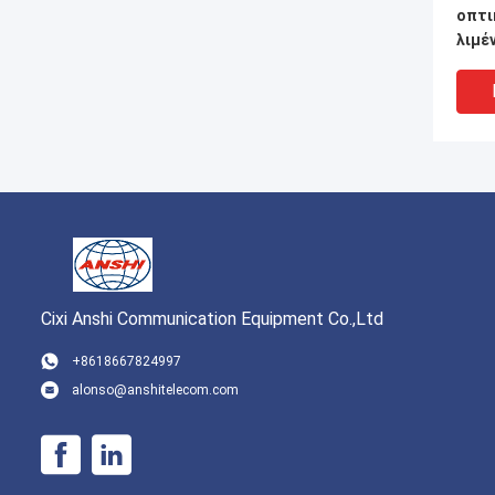
οπτι
λιμέ
προσ
Cixi Anshi Communication Equipment Co.,Ltd
+8618667824997
alonso@anshitelecom.com
Οπτι
τερμ
FTTR
καλώ