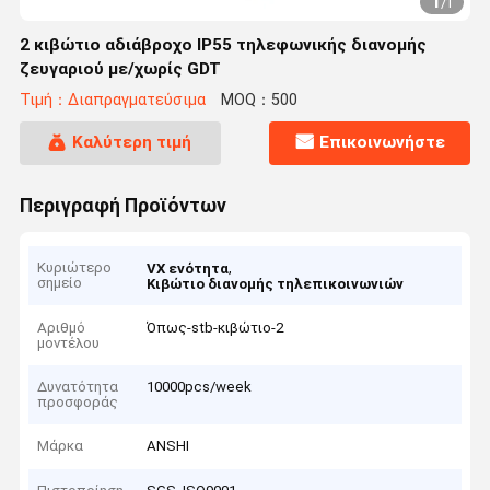
1
/
1
2 κιβώτιο αδιάβροχο IP55 τηλεφωνικής διανομής
ζευγαριού με/χωρίς GDT
Τιμή：Διαπραγματεύσιμα
MOQ：500
Καλύτερη τιμή
Επικοινωνήστε
Περιγραφή Προϊόντων
Κυριώτερο
,
VX ενότητα
σημείο
Κιβώτιο διανομής τηλεπικοινωνιών
Αριθμό
Όπως-stb-κιβώτιο-2
μοντέλου
Δυνατότητα
10000pcs/week
προσφοράς
Μάρκα
ANSHI